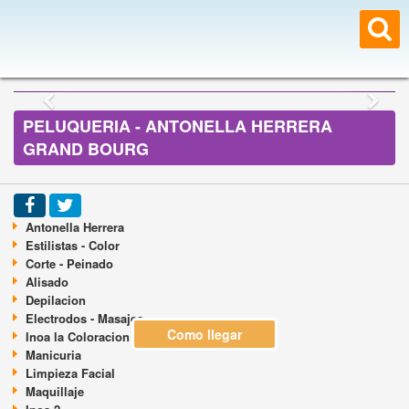
PELUQUERIA - ANTONELLA HERRERA
GRAND BOURG
Antonella Herrera
Estilistas - Color
Corte - Peinado
Alisado
Depilacion
Electrodos - Masajes
Como llegar
Inoa la Coloracion del Futuro L'oreal
Manicuria
Limpieza Facial
Maquillaje