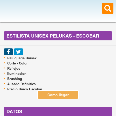
ESTILISTA UNISEX PELUKAS - ESCOBAR
Peluqueria Unisex
Corte - Color
Reflejos
Iluminacion
Brushing
Alisado Definitivo
Precio Unico Escobar
Como llegar
DATOS