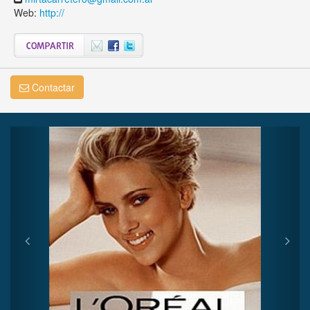
Web:
http://
Contactar
Previous
Next