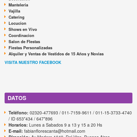
Manteleria
Vajilla
Catering
Locucion
Shows en Vivo
Coordinacion
Salon de FIestas
Fiestas Personalizadas
Alquiler y Ventas de Vestidos de 15 Años y Novias
VISITA NUESTRO FACEBOOK
DATOS
Teléfono:
02320-477693 / 011-7159-9611 / 011-15-3733-4740
/ ID 653*434 / 647*896
Horarios:
Lunes a Sabados 9 a 13 y 15 a 20 Hs
E-mail:
fabianflorescanta@hotmail.com