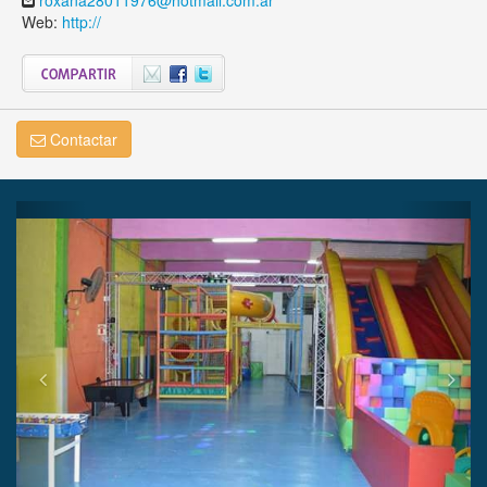
Web:
http://
Contactar
Previous
Next