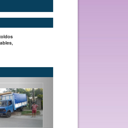
 toldos
lables
,