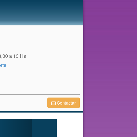
8,30 a 13 Hs
rte
Contactar