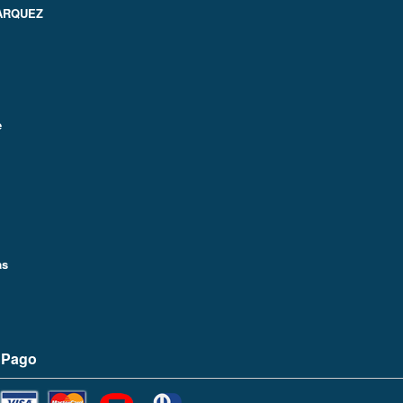
ARQUEZ
e
as
 Pago