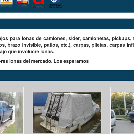
ajos para lonas de
camiones
,
sider
,
camionetas
,
pickups
,
jos
,
brazo invisible
,
patios
, etc.),
carpas
,
piletas
,
carpas inf
ajo que involucre lonas.
ores lonas del mercado. Los esperamos