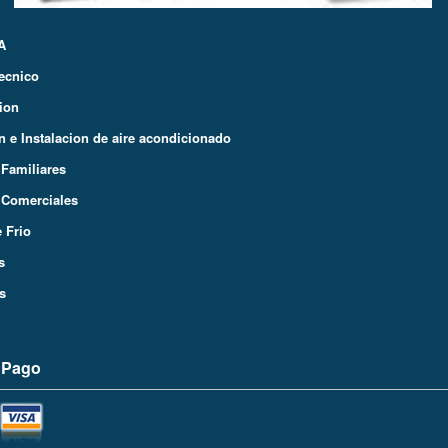
A
Tecnico
ion
 e Instalacion de aire acondicionado
 Familiares
 Comerciales
 Frio
s
s
 Pago